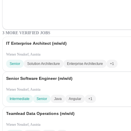
3 MORE VERIFIED JOBS
IT Enterprise Architect (m/w/d)
Wiener Neudorf, Austria
Senior
Solution Architecture
Enterprise Architecture
+1
Senior Software Engineer (m/w/d)
Wiener Neudorf, Austria
Intermediate
Senior
Java
Angular
+1
Teamlead Data Operations (m/w/d)
Wiener Neudorf, Austria