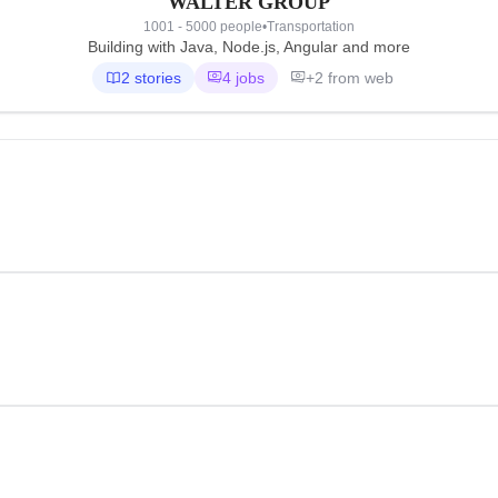
WALTER GROUP
1001 - 5000 people
•
Transportation
Building with Java, Node.js, Angular and more
2 stories
4 jobs
+2 from web