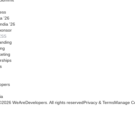
ess
a '26
ndia '26
ponsor
ESS
anding
ing
eting
rships
s
opers
ia
©
2026
WeAreDevelopers. All rights reserved
Privacy & Terms
Manage Co