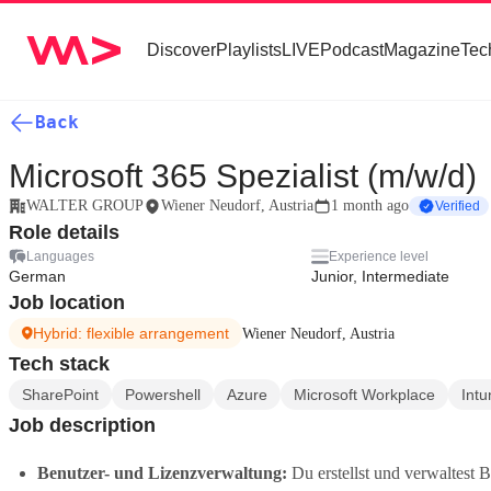
Discover
Playlists
LIVE
Podcast
Magazine
Tec
Back
Microsoft 365 Spezialist (m/w/d)
WALTER GROUP
Wiener Neudorf, Austria
1 month ago
Verified
Role details
Languages
Experience level
German
Junior, Intermediate
Job location
Hybrid: flexible arrangement
Wiener Neudorf, Austria
Tech stack
SharePoint
Powershell
Azure
Microsoft Workplace
Intu
Job description
Benutzer- und Lizenzverwaltung:
Du erstellst und verwaltest 