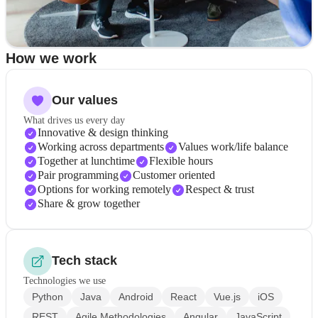
How we work
Our values
What drives us every day
Innovative & design thinking
Working across departments
Values work/life balance
Together at lunchtime
Flexible hours
Pair programming
Customer oriented
Options for working remotely
Respect & trust
Share & grow together
Tech stack
Technologies we use
Python
Java
Android
React
Vue.js
iOS
REST
Agile Methodologies
Angular
JavaScript