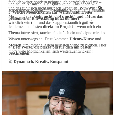
fachlich weiter, sondern nehme auch persönlich viel mit –
und neuen Ansätzen. Hier gibt’s keine „Das haben wir
und das fühlt sich nicht nur nach Arbeit an.
Win-Win! 🚀
schon immer so gemacht“-Mentalität, sondern eine gesunde
3. Welche Möglichkeiten zur Weiterbildung oder
Mischung aus
„Geht nicht, gibt’s nicht“ und „Muss das
persönlichen Entwicklung nutzt du hier?
wirklich sein?“
– und das klappt erstaunlich gut! 😃
Ich lerne am liebsten
direkt im Projekt
– wenn mich ein
Thema interessiert, tauche ich einfach ein und eigne mir das
Wissen unterwegs an. Dazu kommen
Udemy-Kurse
und
Messen
, um immer auf dem neuesten Stand zu bleiben. Hier
4. Drei Worte, die piazza blu für dich am besten
gibt’s viele Möglichkeiten, sich weiterzuentwickeln!
beschreiben:
🚀
Dynamisch, Kreativ, Entspannt