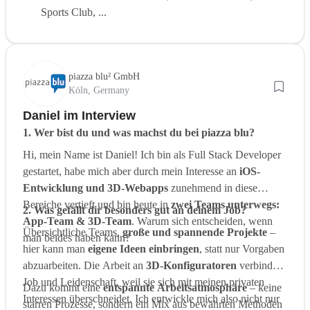
Sports Club, ...
piazza blu² GmbH
Köln, Germany
Daniel im Interview
1. Wer bist du und was machst du bei piazza blu?
Hi, mein Name ist Daniel! Ich bin als Full Stack Developer
gestartet, habe mich aber durch mein Interesse an
iOS-
Entwicklung und 3D-Webapps
zunehmend in diese
Bereiche vertieft und bin heute in
zwei Teams unterwegs:
2. Was gefällt dir besonders gut an deinem Job?
App-Team & 3D-Team
. Warum sich entscheiden, wenn
Übersichtliche Teams,
große und spannende Projekte
–
man beides haben kann?
hier kann man
eigene Ideen einbringen
, statt nur Vorgaben
abzuarbeiten. Die Arbeit an
3D-Konfiguratoren
verbindet
Job und Leidenschaft, weil sie sich mit meinen privaten
Dazu kommt eine
entspannte Arbeitsatmosphäre
– keine
Interessen überschneidet. Ich entwickle mich also nicht nur
starren Prozesse, sondern ein Mix aus bewährten Methoden