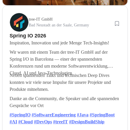
tree-IT GmbH
Bad Neustadt an der Saale, Germany
Spring IO 2026
Inspiration, Innovation und jede Menge Tech-Insights!
Wir waren mit einem Team der tree-IT GmbH auf der
Spring I/O in Barcelona — einer der spannendsten
Konferenzen rund um moderne Softwareentwicklung,
Cloud, AI und Java-Technologien.
Neben spannenden Talks und technischen Deep Dives
konnten wir viele neue Impulse für unsere Projekte und
Produkte mitnehmen.
Danke an die Community, die Speaker und alle spannenden
Gespräche vor Ort
#SpringIO
#SoftwareEngineering
#Java
#SpringBoot
#AI
#Cloud
#DevOps
#treeIT
#DesignBuildShip