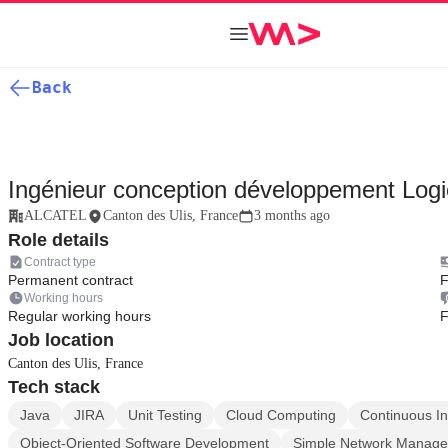
Back
Ingénieur conception développement Logic
ALCATEL
Canton des Ulis, France
3 months ago
Role details
Contract type
Permanent contract
F
Working hours
Regular working hours
F
Job location
Canton des Ulis, France
Tech stack
Java
JIRA
Unit Testing
Cloud Computing
Continuous In
Object-Oriented Software Development
Simple Network Manage