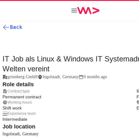
Back
IT Job als Linux & Windows IT Systemadmi
Welten vereint
grinnberg GmbH
Ingolstadt, Germany
9 months ago
Role details
Contract type
Permanent contract
F
Working hours
Shift work
E
Experience level
Intermediate
Job location
Ingolstadt, Germany