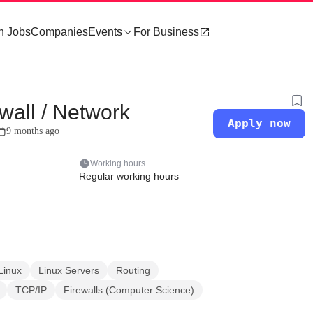
h Jobs
Companies
Events
For Business
wall / Network
Apply now
9 months ago
Working hours
Regular working hours
Linux
Linux Servers
Routing
TCP/IP
Firewalls (Computer Science)