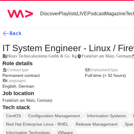
Discover
Playlists
LIVE
Podcast
Magazine
Tec
Back
IT System Engineer - Linux / Fire
Hesys Technicalsystems Gmbh & Co. Kg
Frankfurt am Main, Germany
Role details
Contract type
Employment type
Permanent contract
Full-time (> 32 hours)
Languages
English, German
Job location
Frankfurt am Main, Germany
Tech stack
CentOS
Configuration Management
Information Systems
Red Hat Enterprise Linux - RHEL
Release Management
3par
Information Technology
VMware