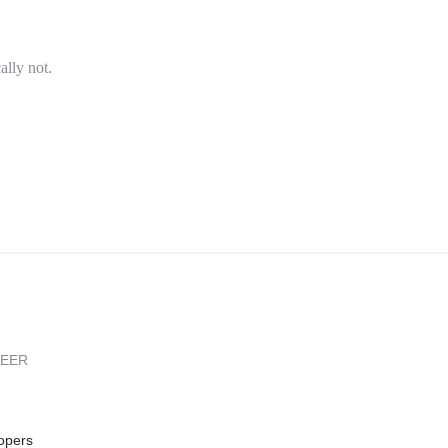
ally not.
REER
opers