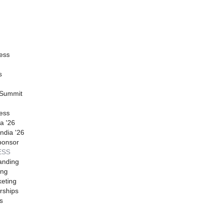
ess
s
 Summit
ess
a '26
ndia '26
ponsor
ESS
anding
ing
eting
rships
s