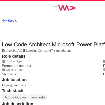
Back
Low-Code Architect Microsoft Power Plat
Ingenics AG
Leipzig, Germany
9 months ago
Role details
Contract type
Permanent contract
F
Working hours
Shift work
E
Job location
Leipzig, Germany
Tech stack
Adobe GoLive
low-code
Job description