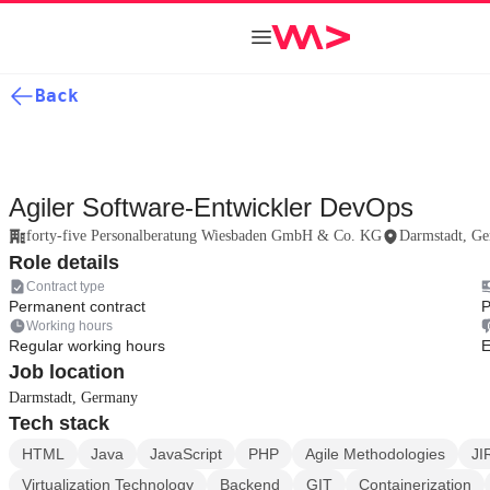
Back
Agiler Software-Entwickler DevOps
forty-five Personalberatung Wiesbaden GmbH & Co. KG
Darmstadt, G
Role details
Contract type
Permanent contract
P
Working hours
Regular working hours
E
Job location
Darmstadt, Germany
Tech stack
HTML
Java
JavaScript
PHP
Agile Methodologies
JI
Virtualization Technology
Backend
GIT
Containerization