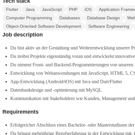
Tech stack
Flutter
Java
JavaScript
PHP
iOS
Application Frame
Computer Programming
Databases
Database Design
Web
Object-Oriented Software Development
Software Engineering
Job description
Du bist aktiv an der Gestaltung und Weiterentwicklung unserer Pr
Du treibst Projekte eigenständig voran und entwickelst innovat
Du nimmst Front- und Backend-Programmierungen von unseren S
Entwicklung von Webanwendungen mit JavaScript, HTML 5, CS
App-Entwicklung (Android/iOS) mit Java und Dart/Flutter
Datenbankdesign und -optimierung mit MySQL
Kommunikation mit Stakeholdern wie Kunden, Management und 
Requirements
Erfolgreicher Abschluss eines Bachelor- oder Masterstudiums der
Du bringst mehrjährige Berufserfahrung in der Entwicklung mit, i