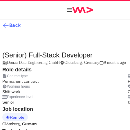
Back
(Senior) Full-Stack Developer
Donau Data Engineering GmbH
Oldenburg, Germany
9 months ago
Role details
Contract type
Permanent contract
F
Working hours
Shift work
Experience level
Senior
€
Job location
Remote
Oldenburg, Germany