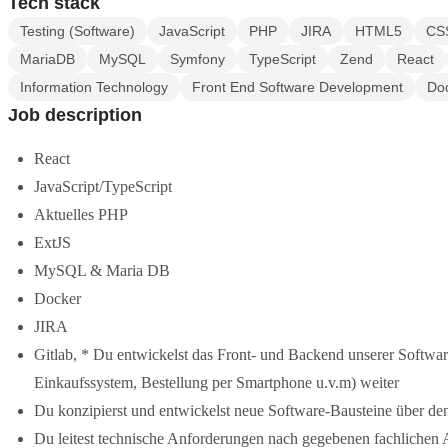
Tech stack
Testing (Software)
JavaScript
PHP
JIRA
HTML5
CS
MariaDB
MySQL
Symfony
TypeScript
Zend
React
Information Technology
Front End Software Development
Do
Job description
React
JavaScript/TypeScript
Aktuelles PHP
ExtJS
MySQL & Maria DB
Docker
JIRA
Gitlab, * Du entwickelst das Front- und Backend unserer Softwar
Einkaufssystem, Bestellung per Smartphone u.v.m) weiter
Du konzipierst und entwickelst neue Software-Bausteine über d
Du leitest technische Anforderungen nach gegebenen fachlichen