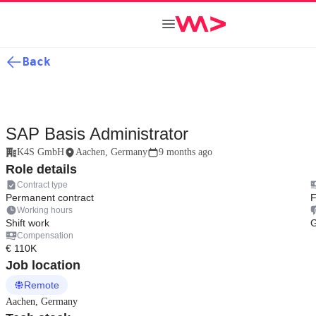
Back
SAP Basis Administrator
K4S GmbH
Aachen, Germany
9 months ago
Role details
Contract type
Permanent contract
F
Working hours
Shift work
Compensation
€ 110K
Job location
Remote
Aachen, Germany