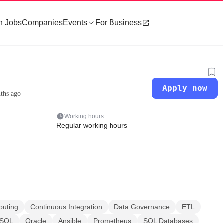
h Jobs
Companies
Events
For Business
Apply now
ths ago
Working hours
Regular working hours
puting
Continuous Integration
Data Governance
ETL
SQL
Oracle
Ansible
Prometheus
SQL Databases