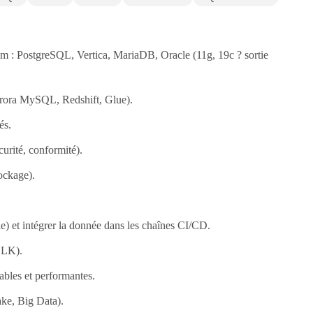
em : PostgreSQL, Vertica, MariaDB, Oracle (11g, 19c ? sortie
urora MySQL, Redshift, Glue).
és.
urité, conformité).
ockage).
e) et intégrer la donnée dans les chaînes CI/CD.
ELK).
ables et performantes.
ake, Big Data).