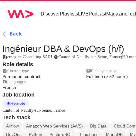
Discover
Playlists
LIVE
Podcast
Magazine
Tec
Back
Ingénieur DBA & DevOps (h/f)
emagine Consulting SARL
Canton of Neuilly-sur-Seine, France
9 mon
Role details
Contract type
Employment type
Permanent contract
Full-time (> 32 hours)
Languages
French
Job location
Remote
Canton of Neuilly-sur-Seine, France
Tech stack
Airflow
Amazon Web Services (AWS)
Big Data
Cloud Com
DevOps
Python
PostgreSQL
Liquibase
MariaDB
My