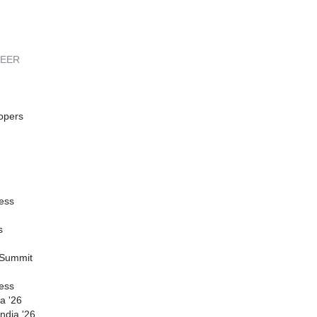
REER
opers
ess
s
 Summit
ess
a '26
ndia '26