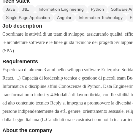
Tech stack
Java
.NET
Information Engineering
Python
Software Ar
Single Page Application
Angular
Information Technology
F
Job description
Coordinare le attività di un team di sviluppo, assicurando qualità, effi
le architetture software e le linee guida tecniche dei progetti Svilupp
(SPA)
Requirements
Esperienza di almeno 3 anni nello sviluppo software Enterprise Solid
React, ...) Capacità di leadership tecnica e gestione di piccoli team Bu
Informatica o discipline affini Conoscenze di Python, Data Engineering
transformation o industry 4.Modalità di lavoro ibrida, con flessibilità
ad alto contenuto tecnico Reply si impegna a promuovere la diversità e
persone indipendentemente da età, genere, orientamento sessuale, religion
dalla Legge Italiana (L.Candidati ora e costruisci con noi la tua carri
About the company