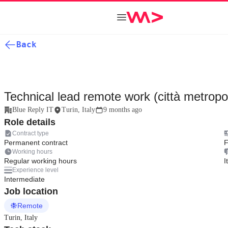
Back
Technical lead remote work (città metropol
Blue Reply IT
Turin, Italy
9 months ago
Role details
Contract type
Permanent contract
F
Working hours
Regular working hours
I
Experience level
Intermediate
Job location
Remote
Turin, Italy