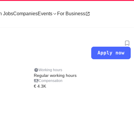
h Jobs
Companies
Events
For Business
Apply now
Working hours
Regular working hours
Compensation
€ 4.3K