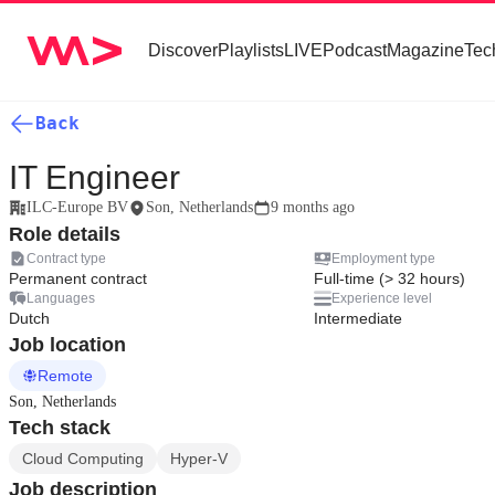
Discover
Playlists
LIVE
Podcast
Magazine
Tec
Back
IT Engineer
ILC-Europe BV
Son, Netherlands
9 months ago
Role details
Contract type
Employment type
Permanent contract
Full-time (> 32 hours)
Languages
Experience level
Dutch
Intermediate
Job location
Remote
Son, Netherlands
Tech stack
Cloud Computing
Hyper-V
Job description