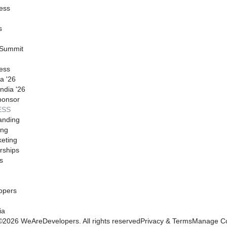
ess
s
 Summit
ess
a '26
ndia '26
ponsor
ESS
anding
ing
eting
rships
s
opers
ia
©
2026
WeAreDevelopers. All rights reserved
Privacy & Terms
Manage Co