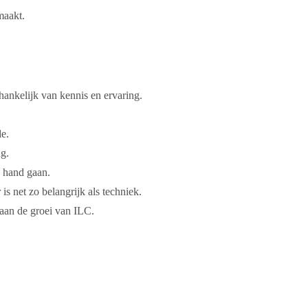
maakt.
hankelijk van kennis en ervaring.
de.
ng.
n hand gaan.
 is net zo belangrijk als techniek.
aan de groei van ILC.