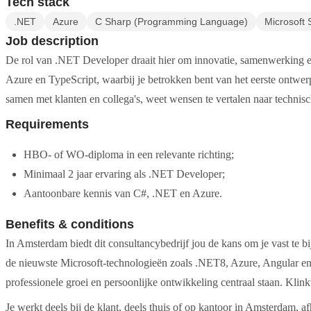
Tech stack
.NET
Azure
C Sharp (Programming Language)
Microsoft 
Job description
De rol van .NET Developer draait hier om innovatie, samenwerking e
Azure en TypeScript, waarbij je betrokken bent van het eerste ontwe
samen met klanten en collega's, weet wensen te vertalen naar technis
Requirements
HBO- of WO-diploma in een relevante richting;
Minimaal 2 jaar ervaring als .NET Developer;
Aantoonbare kennis van C#, .NET en Azure.
Benefits & conditions
In Amsterdam biedt dit consultancybedrijf jou de kans om je vast te bi
de nieuwste Microsoft-technologieën zoals .NET8, Azure, Angular e
professionele groei en persoonlijke ontwikkeling centraal staan. Klink
Je werkt deels bij de klant, deels thuis of op kantoor in Amsterdam, 