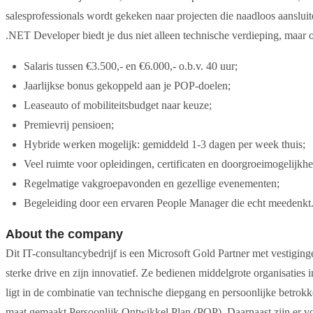
salesprofessionals wordt gekeken naar projecten die naadloos aansluit
.NET Developer biedt je dus niet alleen technische verdieping, maar ook
Salaris tussen €3.500,- en €6.000,- o.b.v. 40 uur;
Jaarlijkse bonus gekoppeld aan je POP-doelen;
Leaseauto of mobiliteitsbudget naar keuze;
Premievrij pensioen;
Hybride werken mogelijk: gemiddeld 1-3 dagen per week thuis;
Veel ruimte voor opleidingen, certificaten en doorgroeimogelijkh
Regelmatige vakgroepavonden en gezellige evenementen;
Begeleiding door een ervaren People Manager die echt meedenkt
About the company
Dit IT-consultancybedrijf is een Microsoft Gold Partner met vestigi
sterke drive en zijn innovatief. Ze bedienen middelgrote organisaties in
ligt in de combinatie van technische diepgang en persoonlijke betrokk
maat gemaakt Persoonlijk Ontwikkel Plan (POP). Daarnaast zijn er v