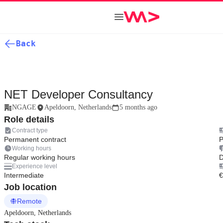
Back
NET Developer Consultancy
NGAGE
Apeldoorn, Netherlands
5 months ago
Role details
Contract type
Permanent contract
P
Working hours
Regular working hours
D
Experience level
Intermediate
€
Job location
Remote
Apeldoorn, Netherlands