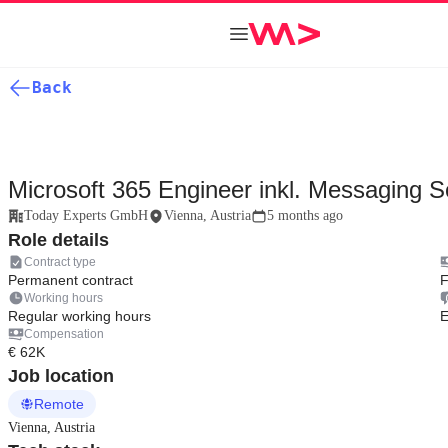
Back
Microsoft 365 Engineer inkl. Messaging S
Today Experts GmbH
Vienna, Austria
5 months ago
Role details
Contract type
Permanent contract
F
Working hours
Regular working hours
E
Compensation
€ 62K
Job location
Remote
Vienna, Austria