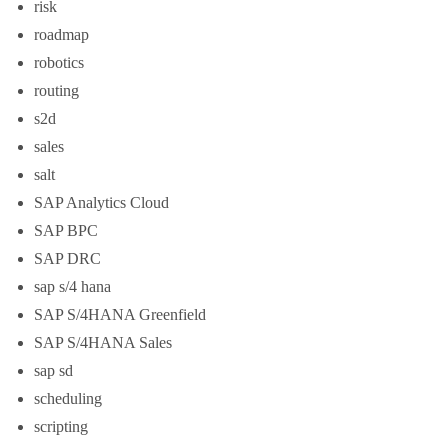
risk
roadmap
robotics
routing
s2d
sales
salt
SAP Analytics Cloud
SAP BPC
SAP DRC
sap s/4 hana
SAP S/4HANA Greenfield
SAP S/4HANA Sales
sap sd
scheduling
scripting