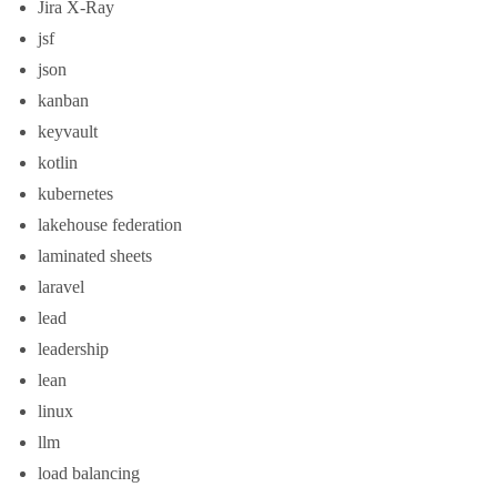
Jira X-Ray
jsf
json
kanban
keyvault
kotlin
kubernetes
lakehouse federation
laminated sheets
laravel
lead
leadership
lean
linux
llm
load balancing