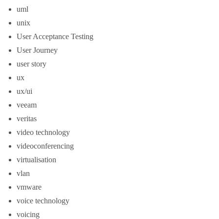
uml
unix
User Acceptance Testing
User Journey
user story
ux
ux/ui
veeam
veritas
video technology
videoconferencing
virtualisation
vlan
vmware
voice technology
voicing