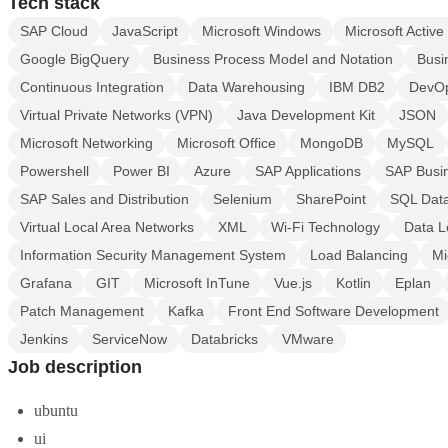
Tech stack
SAP Cloud
JavaScript
Microsoft Windows
Microsoft Active
Google BigQuery
Business Process Model and Notation
Busi
Continuous Integration
Data Warehousing
IBM DB2
DevO
Virtual Private Networks (VPN)
Java Development Kit
JSON
Microsoft Networking
Microsoft Office
MongoDB
MySQL
Powershell
Power BI
Azure
SAP Applications
SAP Busin
SAP Sales and Distribution
Selenium
SharePoint
SQL Dat
Virtual Local Area Networks
XML
Wi-Fi Technology
Data L
Information Security Management System
Load Balancing
Mi
Grafana
GIT
Microsoft InTune
Vue.js
Kotlin
Eplan
Patch Management
Kafka
Front End Software Development
Jenkins
ServiceNow
Databricks
VMware
Job description
ubuntu
ui