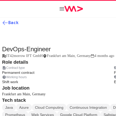
Back
DevOps-Engineer
IT42morrow IFT GmbH
Frankfurt am Main, Germany
4 months ago
Role details
Contract type
Permanent contract
F
Working hours
Shift work
E
Job location
Frankfurt am Main, Germany
Tech stack
Java
Azure
Cloud Computing
Continuous Integration
D
Prometheus
Web Services
Google Cloud Platform
Saltsta