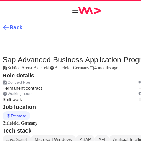
Back
Sap Advanced Business Application Pro
Schüco Arena Bielefeld
Bielefeld, Germany
4 months ago
Role details
Contract type
Permanent contract
F
Working hours
Shift work
E
Job location
Remote
Bielefeld, Germany
Tech stack
JavaScript
Microsoft Windows
ABAP
API
Artificial Intel