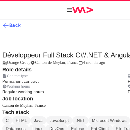
Back
Développeur Full Stack C#/.NET & Angul
Orange Group
Canton de Meylan, France
4 months ago
Role details
Contract type
Permanent contract
F
Working hours
Regular working hours
F
Job location
Canton de Meylan, France
Tech stack
C
HTML
Java
JavaScript
.NET
Microsoft Windows
Databases
Linux
DevOps
Eclipse
Fat Client
File Tr