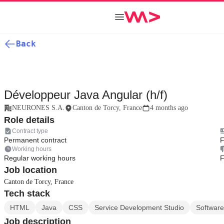
Back
Développeur Java Angular (h/f)
NEURONES S.A.
Canton de Torcy, France
4 months ago
Role details
Contract type
Permanent contract
F
Working hours
Regular working hours
F
Job location
Canton de Torcy, France
Tech stack
HTML
Java
CSS
Service Development Studio
Software
Job description