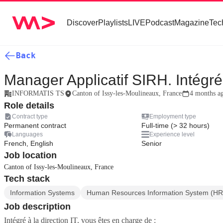
Discover
Playlists
LIVE
Podcast
Magazine
Tec
Back
Manager Applicatif SIRH. Intégré 
INFORMATIS TS
Canton of Issy-les-Moulineaux, France
4 months a
Role details
Contract type
Employment type
Permanent contract
Full-time (> 32 hours)
Languages
Experience level
French, English
Senior
Job location
Canton of Issy-les-Moulineaux, France
Tech stack
Information Systems
Human Resources Information System (HR
Job description
Intégré à la direction IT, vous êtes en charge de :