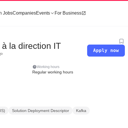
h Jobs
Companies
Events
For Business
à la direction IT
Apply now
go
Working hours
Regular working hours
IS)
Solution Deployment Descriptor
Kafka