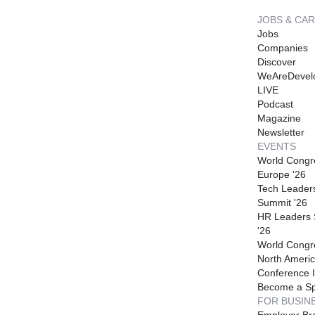
JOBS & CA
Jobs
Companies
Discover
WeAreDevel
LIVE
Podcast
Magazine
Newsletter
EVENTS
World Congr
Europe '26
Tech Leader
Summit '26
HR Leaders
'26
World Congr
North Americ
Conference I
Become a S
FOR BUSIN
Employer Br