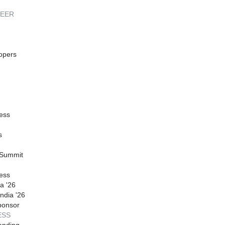
REER
opers
ess
s
 Summit
ess
a '26
ndia '26
ponsor
ESS
anding