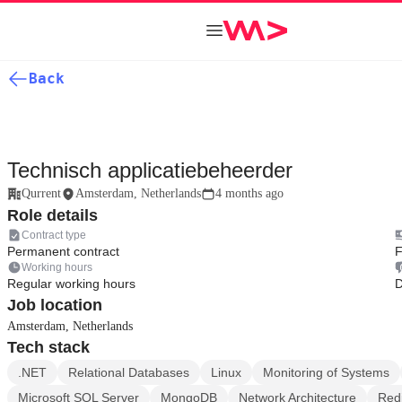
Back
Technisch applicatiebeheerder
Qurrent
Amsterdam, Netherlands
4 months ago
Role details
Contract type
Permanent contract
F
Working hours
Regular working hours
D
Job location
Amsterdam, Netherlands
Tech stack
.NET
Relational Databases
Linux
Monitoring of Systems
Microsoft SQL Server
MongoDB
Network Architecture
Red