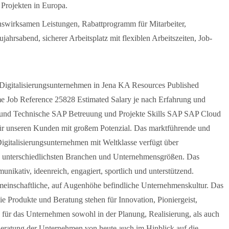
Projekten in Europa.
genswirksamen Leistungen, Rabattprogramm für Mitarbeiter,
ahrsabend, sicherer Arbeitsplatz mit flexiblen Arbeitszeiten, Job-
igitalisierungsunternehmen in Jena KA Resources Published
e Job Reference 25828 Estimated Salary je nach Erfahrung und
e und Technische SAP Betreuung und Projekte Skills SAP SAP Cloud
ür unseren Kunden mit großem Potenzial. Das marktführende und
-Digitalisierungsunternehmen mit Weltklasse verfügt über
 unterschiedlichsten Branchen und Unternehmensgrößen. Das
unikativ, ideenreich, engagiert, sportlich und unterstützend.
einschaftliche, auf Augenhöhe befindliche Unternehmenskultur. Das
ie Produkte und Beratung stehen für Innovation, Pioniergeist,
 für das Unternehmen sowohl in der Planung, Realisierung, als auch
ratung der Unternehmen von heute auch im Hinblick auf die