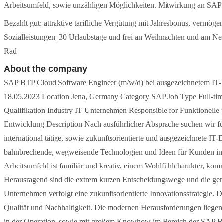
Arbeitsumfeld, sowie unzähligen Möglichkeiten. Mitwirkung an SAP 
Bezahlt gut: attraktive tarifliche Vergütung mit Jahresbonus, vermö
Sozialleistungen, 30 Urlaubstage und frei an Weihnachten und am Neuj
Rad
About the company
SAP BTP Cloud Software Engineer (m/w/d) bei ausgezeichnetem IT-D
18.05.2023 Location Jena, Germany Category SAP Job Type Full-tim
Qualifikation Industry IT Unternehmen Responsible for Funktionell
Entwicklung Description Nach ausführlicher Absprache suchen wir f
international tätige, sowie zukunftsorientierte und ausgezeichnete IT
bahnbrechende, wegweisende Technologien und Ideen für Kunden in
Arbeitsumfeld ist familiär und kreativ, einem Wohlfühlcharakter, komm
Herausragend sind die extrem kurzen Entscheidungswege und die gem
Unternehmen verfolgt eine zukunftsorientierte Innovationsstrategie. D
Qualität und Nachhaltigkeit. Die modernen Herausforderungen liegen
in der Operation, sowie mit großem Knowhow im Bereich der SAP Be