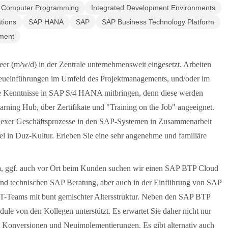
Computer Programming
Integrated Development Environments
tions
SAP HANA
SAP
SAP Business Technology Platform
ment
r (m/w/d) in der Zentrale unternehmensweit eingesetzt. Arbeiten
ueinführungen im Umfeld des Projektmanagements, und/oder im
ne Kenntnisse in SAP S/4 HANA mitbringen, denn diese werden
ning Hub, über Zertifikate und "Training on the Job" angeeignet.
plexer Geschäftsprozesse in den SAP-Systemen in Zusammenarbeit
l in Duz-Kultur. Erleben Sie eine sehr angenehme und familiäre
na, ggf. auch vor Ort beim Kunden suchen wir einen SAP BTP Cloud
 und technischen SAP Beratung, aber auch in der Einführung von SAP
-Teams mit bunt gemischter Altersstruktur. Neben den SAP BTP
le von den Kollegen unterstützt. Es erwartet Sie daher nicht nur
 Konversionen und Neuimplementierungen. Es gibt alternativ auch