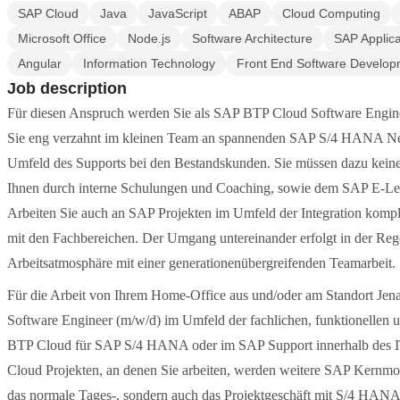
SAP Cloud
Java
JavaScript
ABAP
Cloud Computing
Microsoft Office
Node.js
Software Architecture
SAP Applica
Angular
Information Technology
Front End Software Develop
Job description
Für diesen Anspruch werden Sie als SAP BTP Cloud Software Enginee
Sie eng verzahnt im kleinen Team an spannenden SAP S/4 HANA Ne
Umfeld des Supports bei den Bestandskunden. Sie müssen dazu kei
Ihnen durch interne Schulungen und Coaching, sowie dem SAP E-Lear
Arbeiten Sie auch an SAP Projekten im Umfeld der Integration kom
mit den Fachbereichen. Der Umgang untereinander erfolgt in der Rege
Arbeitsatmosphäre mit einer generationenübergreifenden Teamarbeit.
Für die Arbeit von Ihrem Home-Office aus und/oder am Standort Je
Software Engineer (m/w/d) im Umfeld der fachlichen, funktionellen
BTP Cloud für SAP S/4 HANA oder im SAP Support innerhalb des IT
Cloud Projekten, an denen Sie arbeiten, werden weitere SAP Kernmodu
das normale Tages-, sondern auch das Projektgeschäft mit S/4 HANA