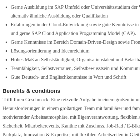
Gerne Ausbildung im SAP Umfeld oder Universitätsstudium der Wi
alternativ ähnliche Ausbildung oder Qualifikation
Erfahrungen in der Cloud-Entwicklung sowie gute Kenntnisse in
und gerne SAP Cloud Application Programming Model (CAP).
Gerne Kenntnisse im Bereich Domain-Driven-Design sowie Fro
Lösungsorientierung und Ideenreichtum
Hohes Maß an Selbstständigkeit, Organisationstalent und Belast
Teamfähigkeit, Selbstvertrauen, Selbstbewusstsein und Kommunik
Gute Deutsch- und Englischkenntnisse in Wort und Schrift
Benefits & conditions
Trifft Ihren Geschmack: Eine reizvolle Aufgabe in einem großen inn
Herausforderungen in einem großartigen Team mit familiärer und fam
motivierender Arbeitsatmosphäre, mit Eigenverantwortung, flexiblen
Sicherheit, Mitarbeiterevents, Kantine mit Zuschuss, Job-Rad / E-Bik
Parkplatz, Innovation & Expertise, mit flexiblen Arbeitszeiten in Glei