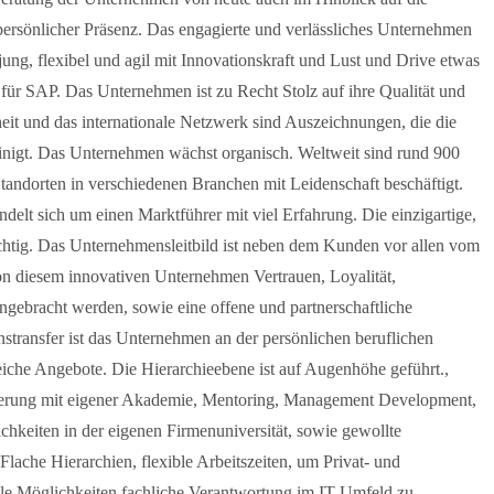
 persönlicher Präsenz. Das engagierte und verlässliches Unternehmen
jung, flexibel und agil mit Innovationskraft und Lust und Drive etwas
für SAP. Das Unternehmen ist zu Recht Stolz auf ihre Qualität und
eit und das internationale Netzwerk sind Auszeichnungen, die die
heinigt. Das Unternehmen wächst organisch. Weltweit sind rund 900
Standorten in verschiedenen Branchen mit Leidenschaft beschäftigt.
elt sich um einen Marktführer mit viel Erfahrung. Die einzigartige,
ichtig. Das Unternehmensleitbild ist neben dem Kunden vor allen vom
von diesem innovativen Unternehmen Vertrauen, Loyalität,
ngebracht werden, sowie eine offene und partnerschaftliche
transfer ist das Unternehmen an der persönlichen beruflichen
lreiche Angebote. Die Hierarchieebene ist auf Augenhöhe geführt.,
örderung mit eigener Akademie, Mentoring, Management Development,
chkeiten in der eigenen Firmenuniversität, sowie gewollte
lache Hierarchien, flexible Arbeitszeiten, um Privat- und
lle Möglichkeiten fachliche Verantwortung im IT Umfeld zu