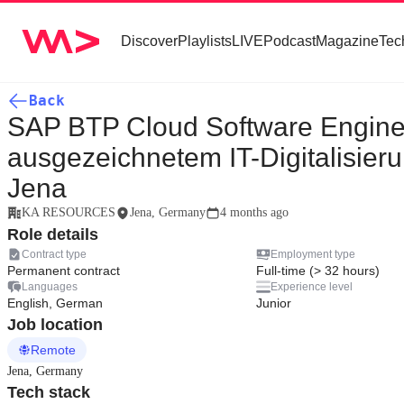
Discover
Playlists
LIVE
Podcast
Magazine
Tec
Back
SAP BTP Cloud Software Engine
ausgezeichnetem IT-Digitalisie
Jena
KA RESOURCES
Jena, Germany
4 months ago
Role details
Contract type
Employment type
Permanent contract
Full-time (> 32 hours)
Languages
Experience level
English, German
Junior
Job location
Remote
Jena, Germany
Tech stack