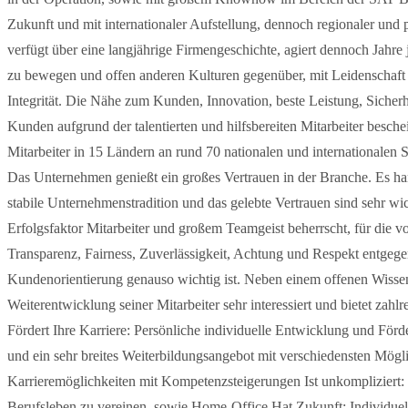
Zukunft und mit internationaler Aufstellung, dennoch regionaler und
verfügt über eine langjährige Firmengeschichte, agiert dennoch Jahre 
zu bewegen und offen anderen Kulturen gegenüber, mit Leidenschaft 
Integrität. Die Nähe zum Kunden, Innovation, beste Leistung, Sicherh
Kunden aufgrund der talentierten und hilfsbereiten Mitarbeiter besc
Mitarbeiter in 15 Ländern an rund 70 nationalen und internationalen 
Das Unternehmen genießt ein großes Vertrauen in der Branche. Es hand
stabile Unternehmenstradition und das gelebte Vertrauen sind sehr w
Erfolgsfaktor Mitarbeiter und großem Teamgeist beherrscht, für die 
Transparenz, Fairness, Zuverlässigkeit, Achtung und Respekt entgege
Kundenorientierung genauso wichtig ist. Neben einem offenen Wissens
Weiterentwicklung seiner Mitarbeiter sehr interessiert und bietet zah
Fördert Ihre Karriere: Persönliche individuelle Entwicklung und F
und ein sehr breites Weiterbildungsangebot mit verschiedensten Mögli
Karrieremöglichkeiten mit Kompetenzsteigerungen Ist unkompliziert: F
Berufsleben zu vereinen, sowie Home-Office Hat Zukunft: Individue