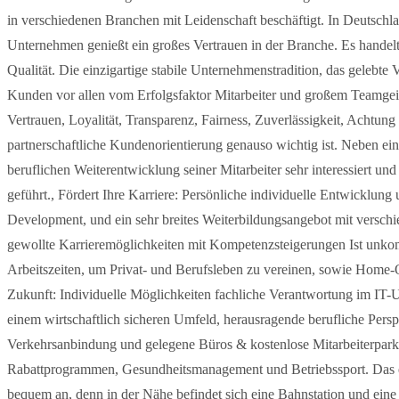
in verschiedenen Branchen mit Leidenschaft beschäftigt. In Deutschl
Unternehmen genießt ein großes Vertrauen in der Branche. Es handelt
Qualität. Die einzigartige stabile Unternehmenstradition, das gelebte
Kunden vor allen vom Erfolgsfaktor Mitarbeiter und großem Teamgeis
Vertrauen, Loyalität, Transparenz, Fairness, Zuverlässigkeit, Achtu
partnerschaftliche Kundenorientierung genauso wichtig ist. Neben ei
beruflichen Weiterentwicklung seiner Mitarbeiter sehr interessiert un
geführt., Fördert Ihre Karriere: Persönliche individuelle Entwickl
Development, und ein sehr breites Weiterbildungsangebot mit verschi
gewollte Karrieremöglichkeiten mit Kompetenzsteigerungen Ist unkompli
Arbeitszeiten, um Privat- und Berufsleben zu vereinen, sowie Home-O
Zukunft: Individuelle Möglichkeiten fachliche Verantwortung im IT
einem wirtschaftlich sicheren Umfeld, herausragende berufliche Per
Verkehrsanbindung und gelegene Büros & kostenlose Mitarbeiterparkp
Rabattprogrammen, Gesundheitsmanagement und Betriebssport. Das e
bequem an, denn in der Nähe befindet sich eine Bahnstation und eine B