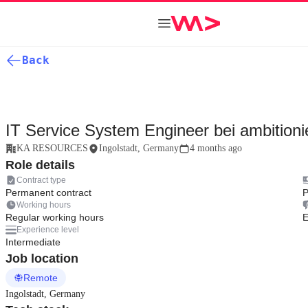
Back
IT Service System Engineer bei ambition
KA RESOURCES
Ingolstadt, Germany
4 months ago
Role details
Contract type
Permanent contract
P
Working hours
Regular working hours
E
Experience level
Intermediate
Job location
Remote
Ingolstadt, Germany