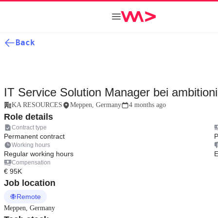
Back
IT Service Solution Manager bei ambitio
KA RESOURCES
Meppen, Germany
4 months ago
Role details
Contract type
Permanent contract
P
Working hours
Regular working hours
E
Compensation
€ 95K
Job location
Remote
Meppen, Germany