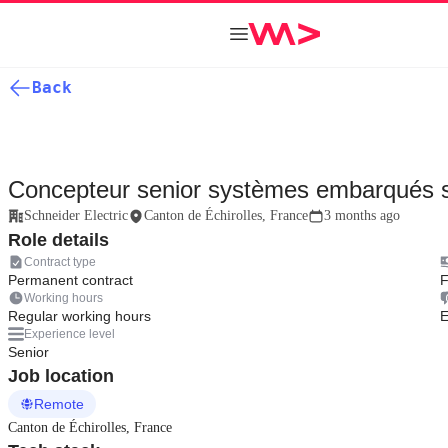
Back
Concepteur senior systèmes embarqués s
Schneider Electric
Canton de Échirolles, France
3 months ago
Role details
Contract type
Permanent contract
F
Working hours
Regular working hours
E
Experience level
Senior
Job location
Remote
Canton de Échirolles, France