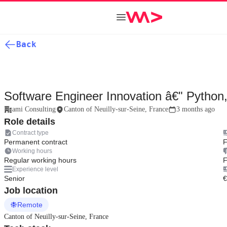
Back
Software Engineer Innovation â€" Python
ami Consulting
Canton of Neuilly-sur-Seine, France
3 months ago
Role details
Contract type
Permanent contract
F
Working hours
Regular working hours
F
Experience level
Senior
€
Job location
Remote
Canton of Neuilly-sur-Seine, France