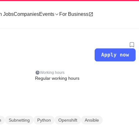
h Jobs
Companies
Events
For Business
Apply now
Working hours
Regular working hours
h
Subnetting
Python
Openshift
Ansible