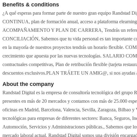
Benefits & conditions
¿A qué esperas para formar parte de nuestro gran equipo Randstad
CONTINUA, plan de formación anual, acceso a plataforma elearning d
ACOMPAÑAMIENTO Y PLAN DE CARRERA, Tendrás un referente de 
CONCILIACIÓN, Sabemos que tu vida personal es tan importante como 
en la mayoría de nuestros proyectos tendrás un horario flexible
crecimiento que apuesta por las nuevas tecnologías. SALARIO C
contractuales competitivas, Plan de retribución flexible (tarjeta resta
descuentos exclusivos.PLAN TRÁETE UN AMIG@, si nos ayudas a 
About the company
Randstad Digital es la empresa de consultoría tecnológica del grupo R
presentes en más de 20 mercados y contamos con más de 25.000 especi
oficinas en Madrid, Barcelona, Valencia, Sevilla, Zaragoza, Bilbao y
tecnológicas para empresas de diferentes sectores: Banca, Seguros, In
Automoción, Servicios y Administraciones públicas., Sabemos que los
mercado laboral actual. Randstad Digital somos una división encargada 