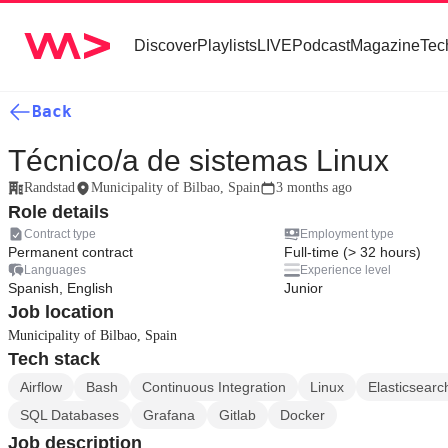
Discover
Playlists
LIVE
Podcast
Magazine
Tec
Back
Técnico/a de sistemas Linux
Randstad
Municipality of Bilbao, Spain
3 months ago
Role details
Contract type
Employment type
Permanent contract
Full-time (> 32 hours)
Languages
Experience level
Spanish, English
Junior
Job location
Municipality of Bilbao, Spain
Tech stack
Airflow
Bash
Continuous Integration
Linux
Elasticsearc
SQL Databases
Grafana
Gitlab
Docker
Job description