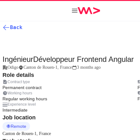
Back
IngénieurDéveloppeur Frontend Angular
Odigo
Canton de Rouen-1, France
3 months ago
Role details
Contract type
Permanent contract
F
Working hours
Regular working hours
F
Experience level
Intermediate
Job location
Remote
Canton de Rouen-1, France