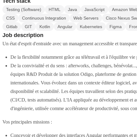
Tech stack
Testing (Software)
HTML
Java
JavaScript
Amazon Web
CSS
Continuous Integration
Web Servers
Cisco Nexus Sw
Gitlab
GIT
Kotlin
Angular
Kubernetes
Figma
Fro
Job description
Un état d'esprit d'entraide avec un management accessible et transpare
De la flexibilité notamment grâce au télétravail et à l'équilibre vie
De la convivialité et du sens : afterworks, challenges, bénévolat..
équipes R&D Produit de la solution Odigo, plateforme de gestion de
internationales. Vous évoluez dans un contexte éditeur logiciel, a
disponibilité et scalabilité. Les équipes travaillent selon des pr
(CI/CD, tests automatisés). L'IA appliquée au développement et au 
d'ingénierie, utilisée comme accélérateur de productivité, sous con
Vos principales missions :
Concevoir et développer des interfaces Angular performantes et ma