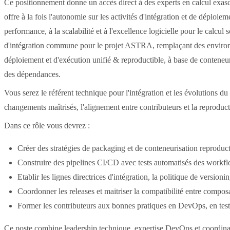
Ce positionnement donne un accès direct à des experts en calcul exa
offre à la fois l'autonomie sur les activités d'intégration et de déplo
performance, à la scalabilité et à l'excellence logicielle pour le calcu
d'intégration commune pour le projet ASTRA, remplaçant des environ
déploiement et d'exécution unifié & reproductible, à base de conteneur
des dépendances.
Vous serez le référent technique pour l'intégration et les évolutions du
changements maîtrisés, l'alignement entre contributeurs et la reproducti
Dans ce rôle vous devrez :
Créer des stratégies de packaging et de conteneurisation reprod
Construire des pipelines CI/CD avec tests automatisés des work
Etablir les lignes directrices d'intégration, la politique de versio
Coordonner les releases et maitriser la compatibilité entre compos
Former les contributeurs aux bonnes pratiques en DevOps, en tests
Ce poste combine leadership technique, expertise DevOps et coordinati