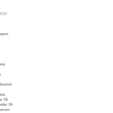
REER
opers
ess
s
 Summit
ess
a '26
ndia '26
ponsor