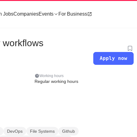
h Jobs
Companies
Events
For Business
r workflows
Apply now
Working hours
Regular working hours
DevOps
File Systems
Github