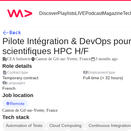
Discover
Playlists
LIVE
Podcast
Magazine
Tec
Back
Pilote Intégration & DevOps pou
scientifiques HPC H/F
CEA Industrie
Canton de Gif-sur-Yvette, France
3 months ago
Role details
Contract type
Employment type
Temporary contract
Full-time (> 32 hours)
Languages
French
Job location
Remote
Canton de Gif-sur-Yvette, France
Tech stack
Automation of Tests
Cloud Computing
Continuous Integration