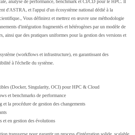
scale, analyse de performance, benchmark et CI/CD pour le HPC. Il
iement d'ASTRA, et l'appui d'un écosystème national dédié à la
l scientifique., Vous définirez et mettrez en œuvre une méthodologie
nements d'intégration fragmentés et hétérogènes par un modèle de
s, ainsi que des pratiques uniformes pour la gestion des versions et
 système (workflows et infrastructure), en garantissant des
bilité à l'échelle du système.
uctibles (Docker, Singularity, OCI) pour HPC & Cloud
flows et benchmarks de performance
ning et la procédure de gestion des changements
ants
 et en gestion des évolutions
on transverse pour garantir un process d'intégration solide, scalable