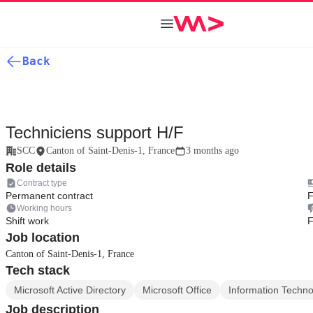
Back
Techniciens support H/F
SCC
Canton of Saint-Denis-1, France
3 months ago
Role details
Contract type
Permanent contract
F
Working hours
Shift work
F
Job location
Canton of Saint-Denis-1, France
Tech stack
Microsoft Active Directory
Microsoft Office
Information Techn
Job description