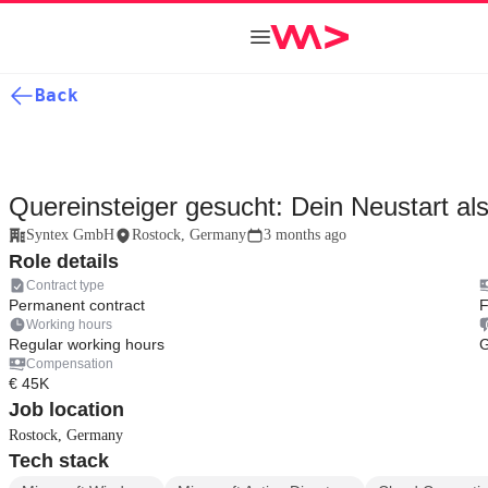
Back
Quereinsteiger gesucht: Dein Neustart als
Syntex GmbH
Rostock, Germany
3 months ago
Role details
Contract type
Permanent contract
F
Working hours
Regular working hours
Compensation
€ 45K
Job location
Rostock, Germany
Tech stack