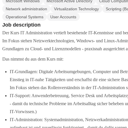
Microsoft Windows
Microsoft Active Directory
Cloud Computi
Network administration
Virtualization Technology
Scripting (
Operational Systems
User Accounts
Job description
Der Kurs IT Administration vertieft bestehende IT-Kenntnisse und be
Im Fokus stehen Netzwerktechnologien, Windows- und Linux-Administr
Grundlagen zu Cloud- und Lizenzmodellen - praxisnah ausgerichtet a
Das nimmst du aus dem Kurs mit:
IT-Grundlagen: Digitale Arbeitsumgebungen, Computer und Betri
Einstieg in IT-nahe Tätigkeiten und erschaffst dir eine sichere 
Im Fokus stehen das Rollenverständnis in der IT-Administration s
IT-Support: Anwenderbetreuung, Service Desk und Arbeitsplatzsys
- damit du technische Probleme im Arbeitsalltag sicher beheben u
IT-Vorwissen.)
IT-Administration: Systemadministration, Netzwerkadministration
aufgebaut ist und zuverlässig funktioniert - damit du dafür sorg