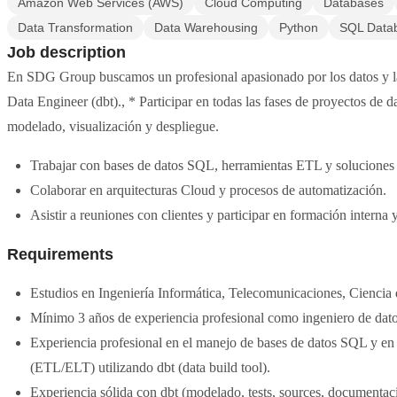
Amazon Web Services (AWS)
Cloud Computing
Databases
Data Transformation
Data Warehousing
Python
SQL Data
Job description
En SDG Group buscamos un profesional apasionado por los datos y la
Data Engineer (dbt)., * Participar en todas las fases de proyectos de da
modelado, visualización y despliegue.
Trabajar con bases de datos SQL, herramientas ETL y soluciones 
Colaborar en arquitecturas Cloud y procesos de automatización.
Asistir a reuniones con clientes y participar en formación interna 
Requirements
Estudios en Ingeniería Informática, Telecomunicaciones, Ciencia 
Mínimo 3 años de experiencia profesional como ingeniero de dato
Experiencia profesional en el manejo de bases de datos SQL y en 
(ETL/ELT) utilizando dbt (data build tool).
Experiencia sólida con dbt (modelado, tests, sources, documentaci