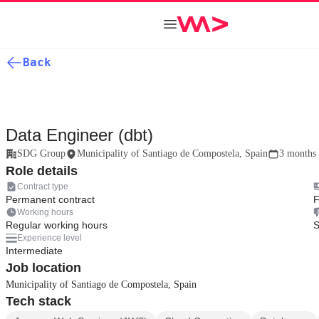
Back
Data Engineer (dbt)
SDG Group
Municipality of Santiago de Compostela, Spain
3 months
Role details
Contract type
Permanent contract
F
Working hours
Regular working hours
S
Experience level
Intermediate
Job location
Municipality of Santiago de Compostela, Spain
Tech stack