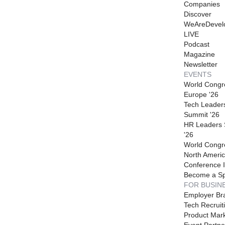
Companies
Discover
WeAreDevel
LIVE
Podcast
Magazine
Newsletter
EVENTS
World Congr
Europe '26
Tech Leader
Summit '26
HR Leaders
'26
World Congr
North Americ
Conference I
Become a S
FOR BUSIN
Employer Br
Tech Recruit
Product Mark
Event Partne