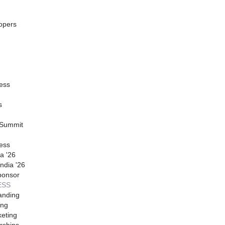
opers
ess
s
 Summit
ess
a '26
ndia '26
ponsor
ESS
anding
ing
eting
rships