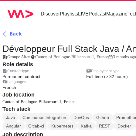
Discover
Playlists
LIVE
Podcast
Magazine
Tec
Back
Développeur Full Stack Java / An
Groupe Alten
Canton of Boulogne-Billancourt-1, France
3 months ago
Role details
Contract type
Employment type
Permanent contract
Full-time (> 32 hours)
Languages
French
Job location
Canton of Boulogne-Billancourt-1, France
Tech stack
Java
Continuous Integration
DevOps
Github
Promethe
Angular
Gitlab-ci
Kubernetes
Kafka
REST
Docker
Job description