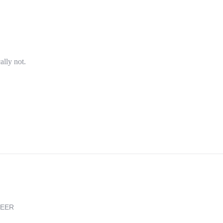
ally not.
REER