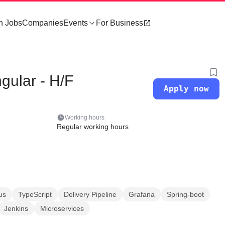
h Jobs
Companies
Events
For Business
gular - H/F
Apply now
Working hours
Regular working hours
us
TypeScript
Delivery Pipeline
Grafana
Spring-boot
Jenkins
Microservices