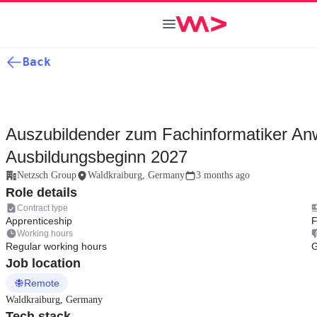
Back
Auszubildender zum Fachinformatiker An
Ausbildungsbeginn 2027
Netzsch Group
Waldkraiburg, Germany
3 months ago
Role details
Contract type
Apprenticeship
F
Working hours
Regular working hours
G
Job location
Remote
Waldkraiburg, Germany
Tech stack