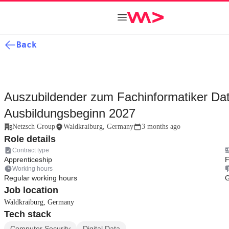
Back
Auszubildender zum Fachinformatiker Da
Ausbildungsbeginn 2027
Netzsch Group
Waldkraiburg, Germany
3 months ago
Role details
Contract type
Apprenticeship
F
Working hours
Regular working hours
G
Job location
Waldkraiburg, Germany
Tech stack
Computer Security
Digital Data