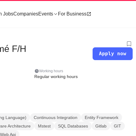
h Jobs
Companies
Events
For Business
rmé F/H
Apply now
Working hours
Regular working hours
ng Language)
Continuous Integration
Entity Framework
are Architecture
Mstest
SQL Databases
Gitlab
GIT
Web Api