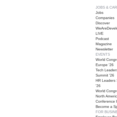
JOBS & CA
Jobs
Companies
Discover
WeAreDevel
LIVE
Podcast
Magazine
Newsletter
EVENTS
World Congr
Europe '26
Tech Leader
Summit '26
HR Leaders
'26
World Congr
North Americ
Conference I
Become a S
FOR BUSIN
Employer Br