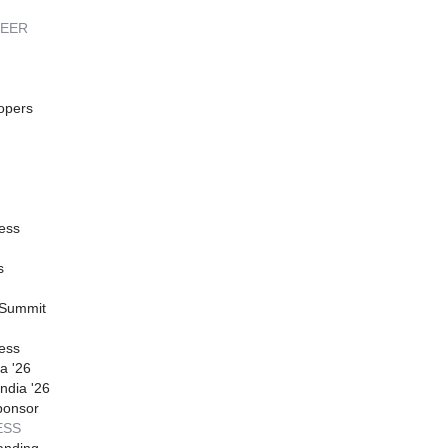
REER
opers
ess
s
 Summit
ess
a '26
ndia '26
ponsor
ESS
anding