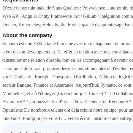
D'expérience minimale de 5 ans Qualités : Polyvalence, autonomie
Web API, Angular Entity Framework Git / GitLab / Intégration cont
Docker, Kubernetes, Helm, Kafka Forte capacité d'apprentissage Bon 
About the company
Synanto est une ESN à taille humaine avec un management de proximité
cœur de son développement. En effet, la relation avec nos consultants 
d'instaurer une relation durable, tout en les accompagnant à devenir de
l'assurance de se voir proposer des missions stimulantes et d'évoluer e
variés (Industrie, Energie, Transports, Distribution, Edition de logici
secteur Banque, Finance et Assurance. Aujourd'hui, Synanto, ce sont 
Montpellier) et 2 à l'étranger (Luxembourg et Tunisie) * 150 collabora
Assurance * 1 promesse : Vos Projets, Nos Talents, Une Rencontre * 5 
Optimisme De nombreux talents ont déjà rejoint notre équipe, pour une 
innovants. Pourquoi pas vous !?... Venez écrire l'histoire d'une entre