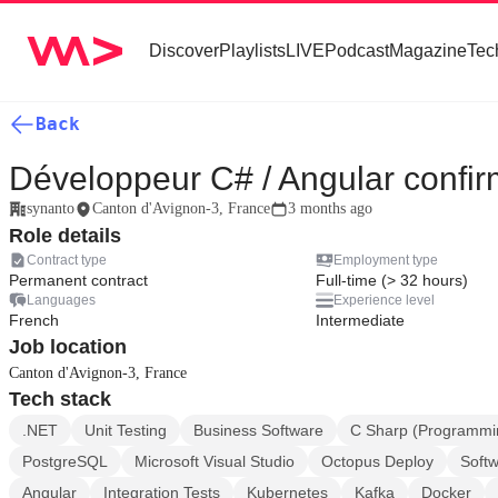
Discover
Playlists
LIVE
Podcast
Magazine
Tec
Back
Développeur C# / Angular confi
synanto
Canton d'Avignon-3, France
3 months ago
Role details
Contract type
Employment type
Permanent contract
Full-time (> 32 hours)
Languages
Experience level
French
Intermediate
Job location
Canton d'Avignon-3, France
Tech stack
.NET
Unit Testing
Business Software
C Sharp (Programmi
PostgreSQL
Microsoft Visual Studio
Octopus Deploy
Softw
Angular
Integration Tests
Kubernetes
Kafka
Docker