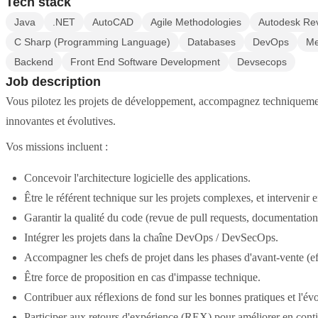
Tech stack
Java
.NET
AutoCAD
Agile Methodologies
Autodesk Rev
C Sharp (Programming Language)
Databases
DevOps
Me
Backend
Front End Software Development
Devsecops
Job description
Vous pilotez les projets de développement, accompagnez techniquement 
innovantes et évolutives.
Vos missions incluent :
Concevoir l'architecture logicielle des applications.
Être le référent technique sur les projets complexes, et intervenir
Garantir la qualité du code (revue de pull requests, documentation, 
Intégrer les projets dans la chaîne DevOps / DevSecOps.
Accompagner les chefs de projet dans les phases d'avant-vente (eff
Être force de proposition en cas d'impasse technique.
Contribuer aux réflexions de fond sur les bonnes pratiques et l'évo
Participer aux retours d'expérience (REX) pour améliorer en cont