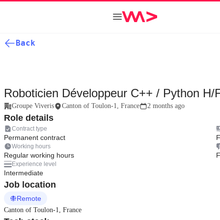
Back
Roboticien Développeur C++ / Python H/
Groupe Viveris
Canton of Toulon-1, France
2 months ago
Role details
Contract type
Permanent contract
F
Working hours
Regular working hours
F
Experience level
Intermediate
Job location
Remote
Canton of Toulon-1, France