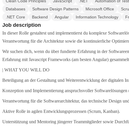
Clean Code Principles
JavaScript
.NET
Automation of Tes
Databases
Software Design Patterns
Microsoft Office
Scr
.NET Core
Backend
Angular
Information Technology
F
Job description
In dieser Rolle gestaltest und implementierst du komplexe Software
Verantwortung für die Architektur sowie die kontinuierliche Optimie
Wir suchen dich, wenn du über fundierte Erfahrung in der Softwaree
Erfahrung mit Javascript Frameworks (am besten Angular) gesammelt 
| WHAT YOU WILL DO
Beteiligung an der Gestaltung und Weiterentwicklung der digitalen I
Konzeption und Implementierung anspruchsvoller Softwarelösungen (
Verantwortung für die Softwarearchitektur, das technische Design und
Aktive Rolle in agilen Entwicklungsprozessen (Scrum, Kanban).
Unterstützung und Mentoring jüngerer Teammitglieder sowie Durch