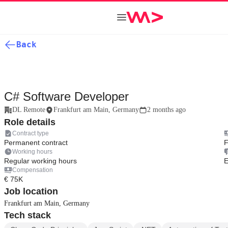
Back
C# Software Developer
DL Remote
Frankfurt am Main, Germany
2 months ago
Role details
Contract type
Permanent contract
F
Working hours
Regular working hours
E
Compensation
€ 75K
Job location
Frankfurt am Main, Germany
Tech stack