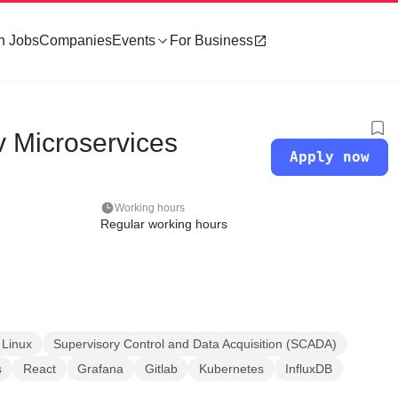
h Jobs
Companies
Events
For Business
v Microservices
Apply now
Working hours
Regular working hours
Linux
Supervisory Control and Data Acquisition (SCADA)
s
React
Grafana
Gitlab
Kubernetes
InfluxDB