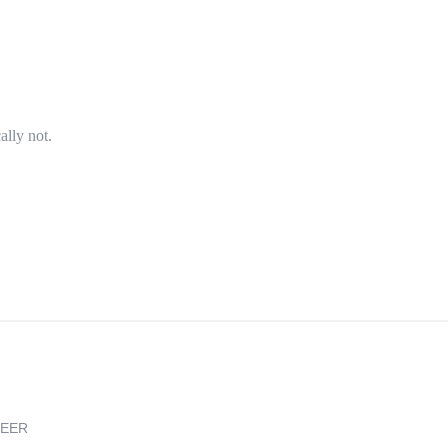
ally not.
REER