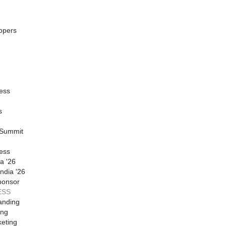
opers
ess
s
 Summit
ess
a '26
ndia '26
ponsor
ESS
anding
ing
eting