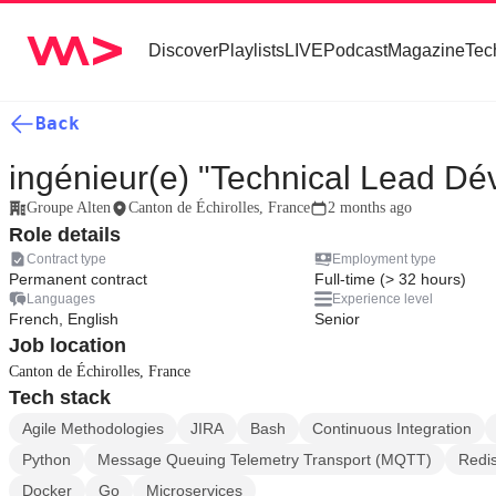
Discover
Playlists
LIVE
Podcast
Magazine
Tec
Back
ingénieur(e) "Technical Lead Dé
Groupe Alten
Canton de Échirolles, France
2 months ago
Role details
Contract type
Employment type
Permanent contract
Full-time (> 32 hours)
Languages
Experience level
French, English
Senior
Job location
Canton de Échirolles, France
Tech stack
Agile Methodologies
JIRA
Bash
Continuous Integration
Python
Message Queuing Telemetry Transport (MQTT)
Redi
Docker
Go
Microservices