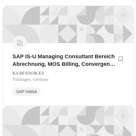
SAP IS-U Managing Consultant Bereich
Abrechnung, MOS Billing, Convergent
Invoicing bei innovativem
KA RESOURCES
Beratungshaus
Tuttlingen, Germany
SAP HANA