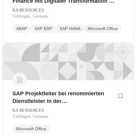
Finance mit Digitaler Transformation bei
marktführendem
KA RESOURCES
Technologiedienstleister
Tuttlingen, Germany
ABAP
SAP ERP
SAP HANA
Microsoft Office
SAP Projektleiter bei renommierten
Dienstleister in der
Managementberatung
KA RESOURCES
Tuttlingen, Germany
Microsoft Office