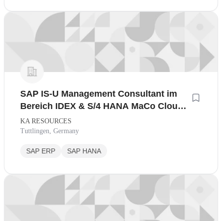
SAP IS-U Management Consultant im
Bereich IDEX & S/4 HANA MaCo Cloud
bei innovativem Beratungshaus
KA RESOURCES
Tuttlingen, Germany
SAP ERP
SAP HANA