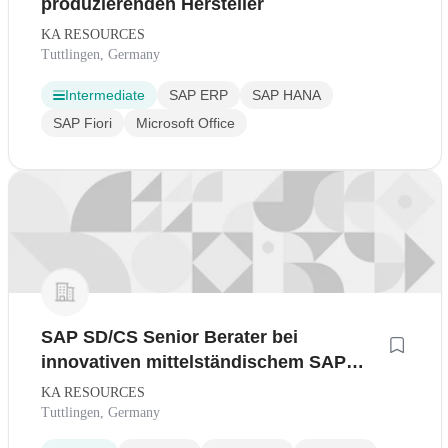
produzierenden Hersteller
KA RESOURCES
Tuttlingen, Germany
Intermediate
SAP ERP
SAP HANA
SAP Fiori
Microsoft Office
SAP SD/CS Senior Berater bei
innovativen mittelständischem SAP
Gold Partner
KA RESOURCES
Tuttlingen, Germany