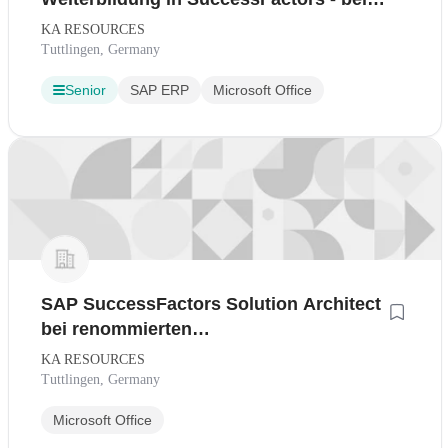
SAP Serviceunternehmen - KA
KA RESOURCES
Resources
Tuttlingen, Germany
Senior
SAP ERP
Microsoft Office
SAP SuccessFactors Solution Architect
bei renommierten
Digitalisierungsdienstleister
KA RESOURCES
Tuttlingen, Germany
Microsoft Office