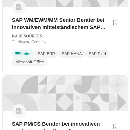
SAP WM/EWM/MM Senior Berater bei
innovativen mittelständischem SAP
Gold Partner
KA RESOURCES
Tuttlingen, Germany
Senior
SAP ERP
SAP HANA
SAP Fiori
Microsoft Office
SAP PM/CS Berater bei innovativen