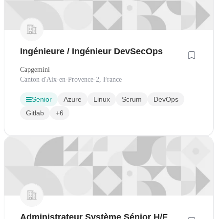
Ingénieure / Ingénieur DevSecOps
Capgemini
Canton d'Aix-en-Provence-2, France
Senior
Azure
Linux
Scrum
DevOps
Gitlab
+6
Administrateur Système Sénior H/F