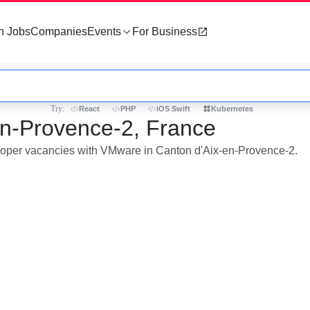
h Jobs
Companies
Events
For Business
Try:
React
PHP
iOS Swift
Kubernetes
en-Provence-2, France
veloper vacancies with VMware in Canton d'Aix-en-Provence-2.