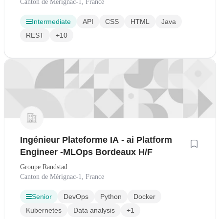
Canton de Mérignac-1, France
Intermediate
API
CSS
HTML
Java
REST
+10
Ingénieur Plateforme IA - ai Platform
Engineer -MLOps Bordeaux H/F
Groupe Randstad
Canton de Mérignac-1, France
Senior
DevOps
Python
Docker
Kubernetes
Data analysis
+1