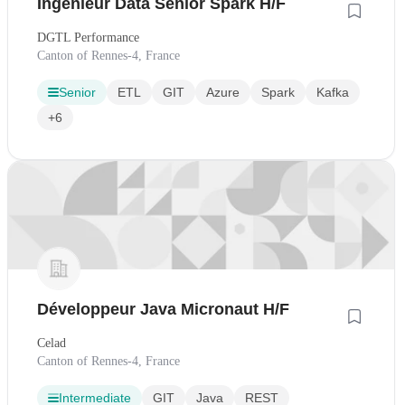
Ingénieur Data Senior Spark H/F
DGTL Performance
Canton of Rennes-4, France
Senior
ETL
GIT
Azure
Spark
Kafka
+6
Développeur Java Micronaut H/F
Celad
Canton of Rennes-4, France
Intermediate
GIT
Java
REST