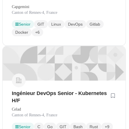
Capgemini
Canton of Rennes-4, France
Senior
GIT
Linux
DevOps
Gitlab
Docker
+6
Ingénieur DevOps Senior - Kubernetes
H/F
Celad
Canton of Rennes-4, France
Senior
C
Go
GIT
Bash
Rust
+9