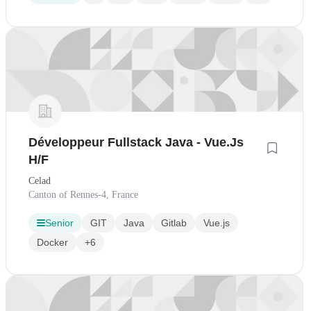
Développeur Fullstack Java - Vue.Js
H/F
Celad
Canton of Rennes-4, France
Senior
GIT
Java
Gitlab
Vue.js
Docker
+6