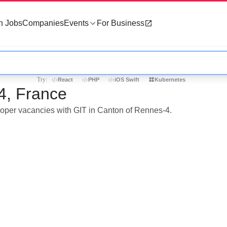
h Jobs
Companies
Events
For Business
Try:
React
PHP
iOS Swift
Kubernetes
4, France
eloper vacancies with GIT in Canton of Rennes-4.