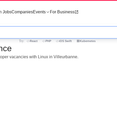
h Jobs
Companies
Events
For Business
Try:
React
PHP
iOS Swift
Kubernetes
ance
loper vacancies with Linux in Villeurbanne.