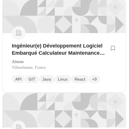
Ingénieur(e) Développement Logiciel
Embarqué Calculateur Maintenance
(H/F)
Alstom
Villeurbanne, France
API
GIT
Java
Linux
React
+9