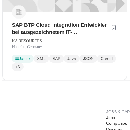
SAP BTP Cloud Integration Entwickler
bei ausgezeichnetem IT-
Digitalisierungsunternehmen in
KA RESOURCES
Hameln
Hameln, Germany
Junior
XML
SAP
Java
JSON
Camel
+3
JOBS & CA
Jobs
Companies
Discover