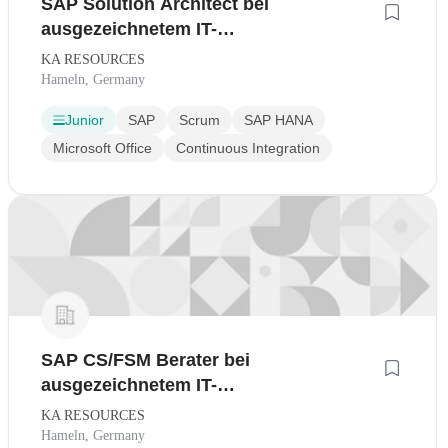
SAP Solution Architect bei
ausgezeichnetem IT-
Digitalisierungsunternehmen in
KA RESOURCES
Hameln
Hameln, Germany
Junior
SAP
Scrum
SAP HANA
Microsoft Office
Continuous Integration
SAP CS/FSM Berater bei
ausgezeichnetem IT-
Digitalisierungsunternehmen in
KA RESOURCES
Hameln
Hameln, Germany