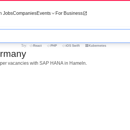
h Jobs
Companies
Events
For Business
Try:
React
PHP
iOS Swift
Kubernetes
ermany
eloper vacancies with SAP HANA in Hameln.