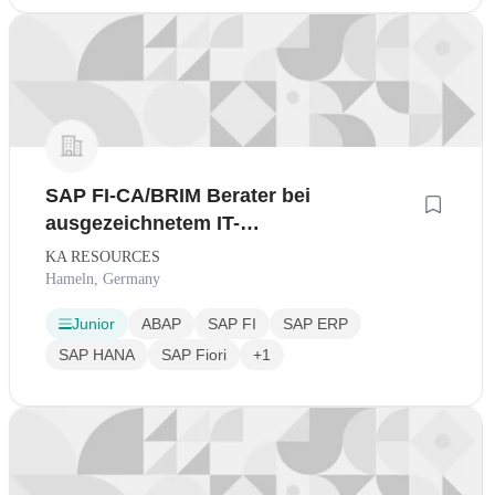
SAP FI-CA/BRIM Berater bei
ausgezeichnetem IT-
Digitalisierungsunternehmen in
KA RESOURCES
Hameln
Hameln, Germany
Junior
ABAP
SAP FI
SAP ERP
SAP HANA
SAP Fiori
+1