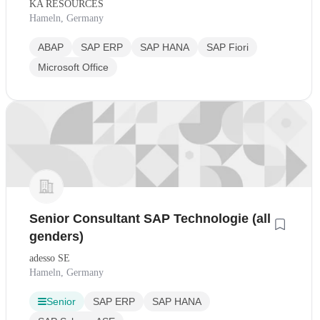
KA RESOURCES
Hameln, Germany
ABAP
SAP ERP
SAP HANA
SAP Fiori
Microsoft Office
Senior Consultant SAP Technologie (all
genders)
adesso SE
Hameln, Germany
Senior
SAP ERP
SAP HANA