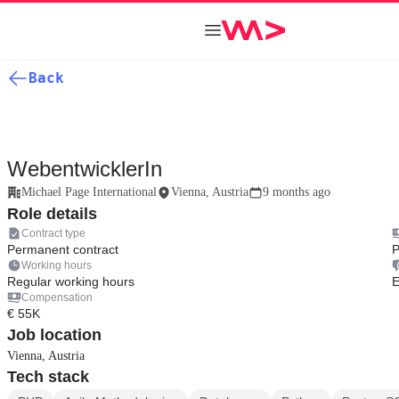
Back
WebentwicklerIn
Michael Page International
Vienna, Austria
9 months ago
Role details
Contract type
Permanent contract
P
Working hours
Regular working hours
E
Compensation
€ 55K
Job location
Vienna, Austria
Tech stack