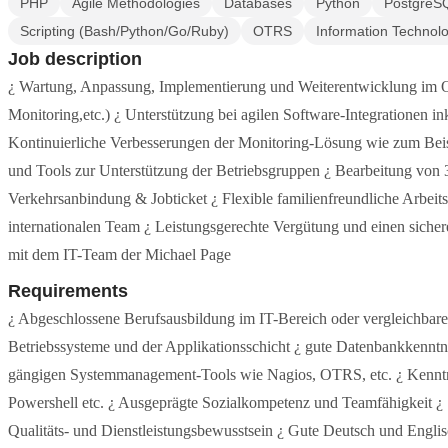
PHP
Agile Methodologies
Databases
Python
PostgreS
Scripting (Bash/Python/Go/Ruby)
OTRS
Information Technol
Job description
¿ Wartung, Anpassung, Implementierung und Weiterentwicklung i
Monitoring,etc.) ¿ Unterstützung bei agilen Software-Integrationen in
Kontinuierliche Verbesserungen der Monitoring-Lösung wie zum Beis
und Tools zur Unterstützung der Betriebsgruppen ¿ Bearbeitung von 3
Verkehrsanbindung & Jobticket ¿ Flexible familienfreundliche Arbeit
internationalen Team ¿ Leistungsgerechte Vergütung und einen sicher
mit dem IT-Team der Michael Page
Requirements
¿ Abgeschlossene Berufsausbildung im IT-Bereich oder vergleichbare 
Betriebssysteme und der Applikationsschicht ¿ gute Datenbankkenn
gängigen Systemmanagement-Tools wie Nagios, OTRS, etc. ¿ Kenntnis
Powershell etc. ¿ Ausgeprägte Sozialkompetenz und Teamfähigkeit ¿ St
Qualitäts- und Dienstleistungsbewusstsein ¿ Gute Deutsch und Englis