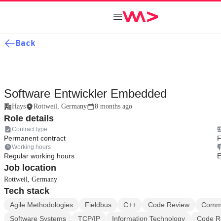
Back
Software Entwickler Embedded
Hays
Rottweil, Germany
8 months ago
Role details
Contract type
Permanent contract
F
Working hours
Regular working hours
E
Job location
Rottweil, Germany
Tech stack
Agile Methodologies
Fieldbus
C++
Code Review
Commu
Software Systems
TCP/IP
Information Technology
Code Re