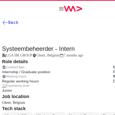
Back
Systeembeheerder - Intern
LGA HR GROUP
Ghent, Belgium
7 months ago
Role details
Contract type
Internship / Graduate position
F
Working hours
Regular working hours
D
Experience level
Junior
Job location
Ghent, Belgium
Tech stack